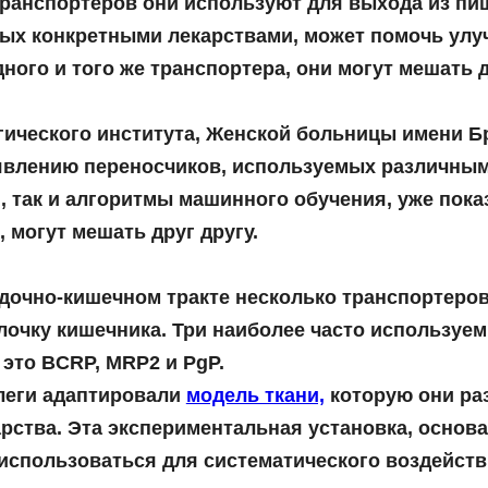
 транспортеров они используют для выхода из пи
ых конкретными лекарствами, может помочь улу
дного и того же транспортера, они могут мешать д
гического института, Женской больницы имени Б
явлению переносчиков, используемых различными
, так и алгоритмы машинного обучения, уже пока
 могут мешать друг другу.
очно-кишечном тракте несколько транспортеров
лочку кишечника. Три наиболее часто используе
это BCRP, MRP2 и PgP.
ллеги адаптировали
модель ткани,
которую они раз
рства. Эта экспериментальная установка, основа
использоваться для систематического воздейств