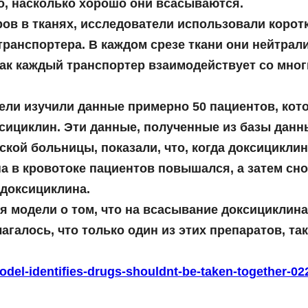
о, насколько хорошо они всасываются.
ов в тканях, исследователи использовали корот
транспортера. В каждом срезе ткани они нейтра
 как каждый транспортер взаимодействует со мно
ели изучили данные примерно 50 пациентов, кот
ксициклин. Эти данные, полученные из базы дан
кой больницы, показали, что, когда доксициклин
в кровотоке пациентов повышался, а затем снов
доксициклина.
я модели о том, что на всасывание доксициклина
агалось, что только один из этих препаратов, та
odel-identifies-drugs-shouldnt-be-taken-together-02