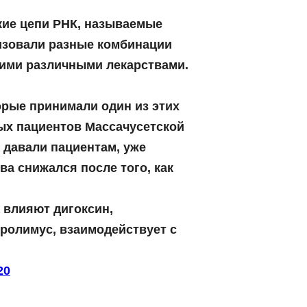
кие цепи РНК, называемые
лизовали разные комбинации
гими различными лекарствами.
орые принимали один из этих
ных пациентов Массачусетской
 давали пациентам, уже
а снижался после того, как
 влияют дигоксин,
кролимус, взаимодействует с
20