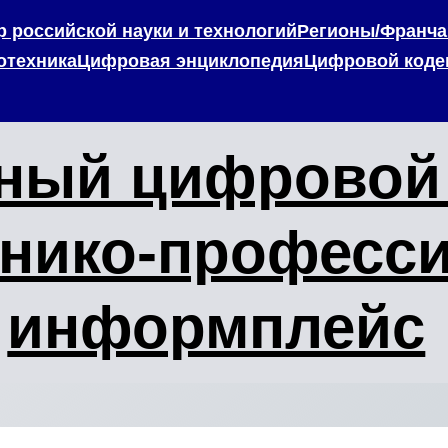
 российской науки и технологий
Регионы/Франча
отехника
Цифровая энциклопедия
Цифровой коде
ный цифровой 
хнико-професс
информплейс