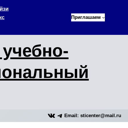
йзи
кс
Приглашаем
учебно-
иональный
VK
Telegram
Email: sticenter@mail.ru