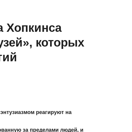
а Хопкинса
узей», которых
тий
 энтузиазмом реагируют на
ванную за пределами людей, и