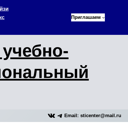
йзи
кс
Приглашаем
учебно-
иональный
VK
Telegram
Email: sticenter@mail.ru