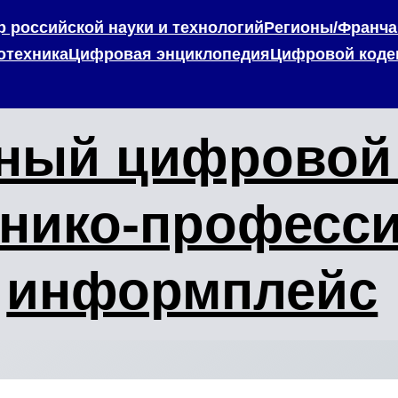
 российской науки и технологий
Регионы/Франча
отехника
Цифровая энциклопедия
Цифровой коде
ный цифровой 
хнико-професс
информплейс