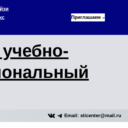
йзи
кс
Приглашаем
учебно-
иональный
VK
Telegram
Email: sticenter@mail.ru