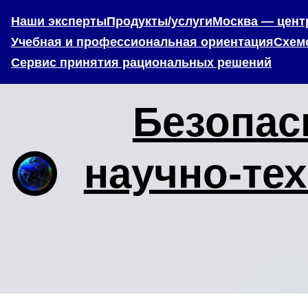
Наши эксперты
Продукты/услуги
Москва — центр
Учебная и профессиональная ориентация
Схем
Сервис принятия рациональных решений
Безопас
научно-те