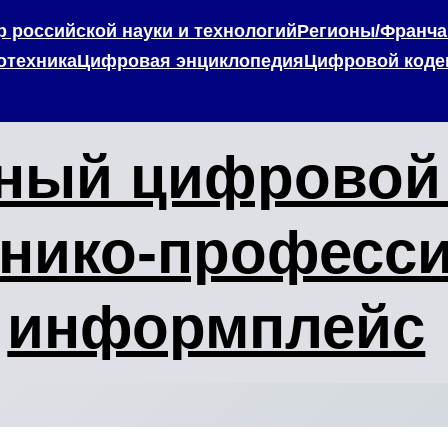
 российской науки и технологий
Регионы/Франча
отехника
Цифровая энциклопедия
Цифровой коде
ный цифровой 
хнико-професс
информплейс